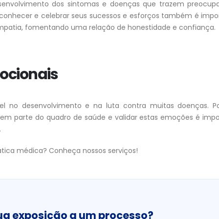
desenvolvimento dos sintomas e doenças que trazem preocup
econhecer e celebrar seus sucessos e esforços também é impo
empatia, fomentando uma relação de honestidade e confiança.
ocionais
no desenvolvimento e na luta contra muitas doenças. Por
zem parte do quadro de saúde e validar estas emoções é imp
.
ática médica? Conheça nossos serviços!
ua exposição a um processo?