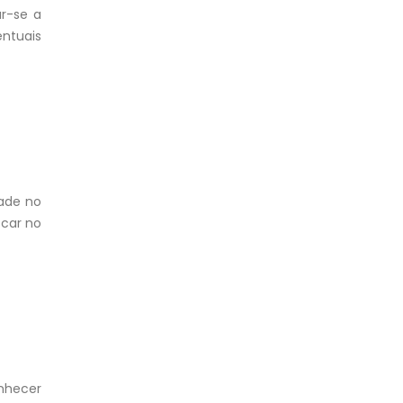
ar-se a
ntuais
dade no
ocar no
nhecer