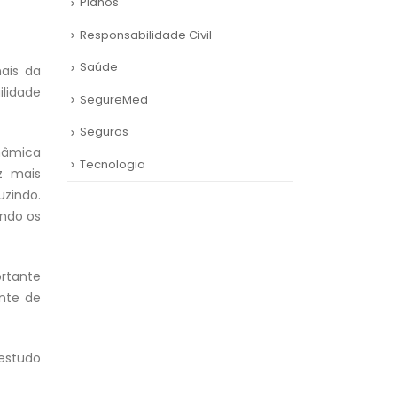
Planos
Responsabilidade Civil
Saúde
nais da
ilidade
SegureMed
Seguros
nâmica
Tecnologia
z mais
uzindo.
indo os
ortante
ente de
 estudo