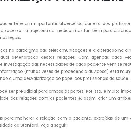
aciente é um importante alicerce da carreira dos profissio
 o sucesso na trajetória do médico, mas também para a tranqu
mas legais.
anças no paradigma das telecomunicações e a alteração na di
ual deterioração destas relações. Com agendas cada ve
a e investigação das necessidades de cada paciente vêm se red
de informação (muitas vezes de procedência duvidosa) está mun
ndo a uma desvalorização do papel dos profissionais da saúde.
de ser prejudicial para ambas as partes. Por isso, é muito imp
idade das relações com os pacientes e, assim, criar um ambi
cas para melhorar a relação com o paciente, extraídas de um
idade de Stanford. Veja a seguir!