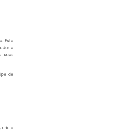
o. Esta
judar a
a suas
ipe de
 crie o