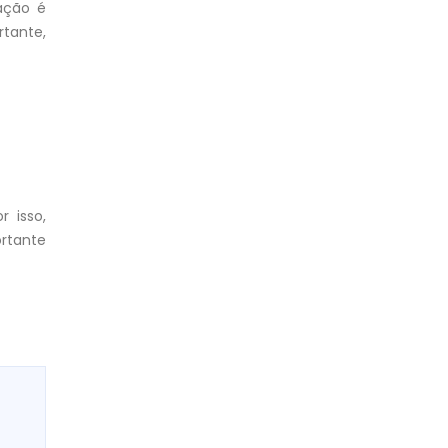
ação é
rtante,
 isso,
ortante