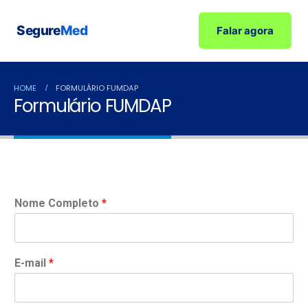
Segure
Med
Falar agora
HOME
FORMULÁRIO FUMDAP
Formulário FUMDAP
Nome Completo
*
E-mail
*