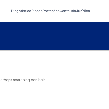
Diagnóstico
Riscos
Proteções
Conteúdo
Jurídico
 Perhaps searching can help.