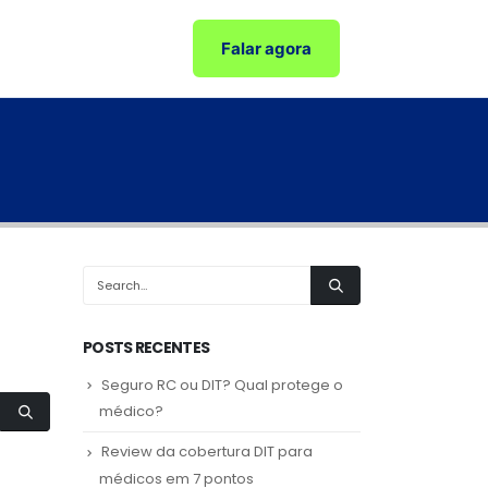
Falar agora
POSTS RECENTES
Seguro RC ou DIT? Qual protege o
médico?
Review da cobertura DIT para
médicos em 7 pontos