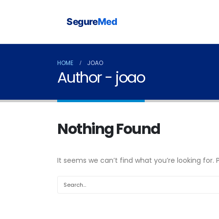
Segure
Med
HOME
JOAO
Author - joao
Nothing Found
It seems we can’t find what you’re looking for.